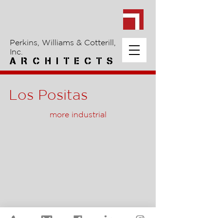
Perkins, Williams & Cotterill,
Inc.
A R C H I T E C T S
Los Positas
more industrial